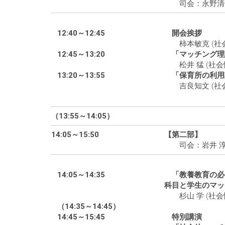
司会：永野清仁 
12:40～12:45
開会挨拶
柿本敏克 (社会
12:45～13:20
「マッチング理
松井 猛 (社会
13:20～13:55
「保育所の利用
吉良知文 (社会
（13:55～14:05）
休
14:05～15:50
【第二部】
司会：岩井 淳 
14:05～14:35
「教養教育の必
科目と学生のマッ
杉山 学 (社会
（14:35～14:45）
休
14:45～15:45
特別講演