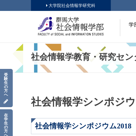
大学院社会情報学研究科
学
社会情報学教育・研究セン
受
験
生
の
方
へ
社会情報学シンポジウム
在
学
生
社会情報学シンポジウム2018
の
方
へ