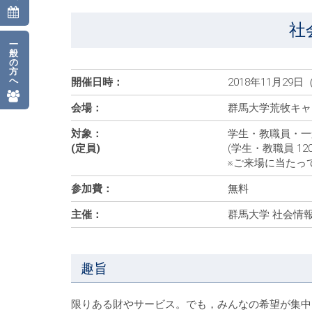
社
一
般
の
方
へ
開催日時：
2018年11月29日（
会場：
群馬大学荒牧キャ
対象：
学生・教職員・一
(定員)
(学生・教職員 12
※ご来場に当たっ
参加費：
無料
主催：
群馬大学 社会情
趣旨
限りある財やサービス。でも，みんなの希望が集中