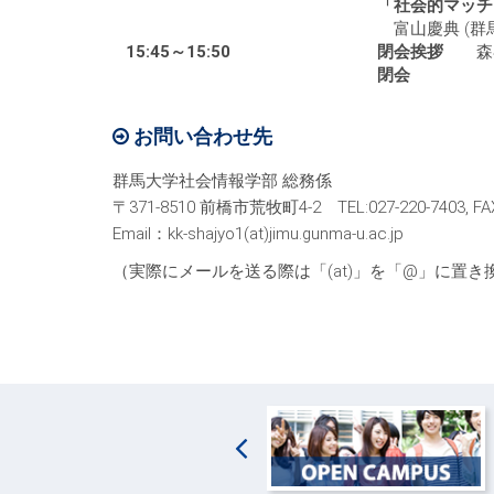
「社会的マッチ
富山慶典 (群馬
15:45～15:50
閉会挨拶
森谷 
閉会
お問い合わせ先
群馬大学社会情報学部 総務係
〒371-8510 前橋市荒牧町4-2 TEL:027-220-7403, FAX:
Email：kk-shajyo1(at)jimu.gunma-u.ac.jp
（実際にメールを送る際は「(at)」を「@」に置