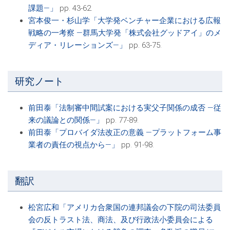
課題―」
pp. 43-62.
宮本俊一・杉山学「大学発ベンチャー企業における広報
戦略の一考察 ―群馬大学発「株式会社グッドアイ」のメ
ディア・リレーションズ―」
pp. 63-75.
研究ノート
前田泰「法制審中間試案における実父子関係の成否 ―従
来の議論との関係―」
pp. 77-89.
前田泰「プロバイダ法改正の意義 ―プラットフォーム事
業者の責任の視点から―」
pp. 91-98.
翻訳
松宮広和「アメリカ合衆国の連邦議会の下院の司法委員
会の反トラスト法、商法、及び行政法小委員会による