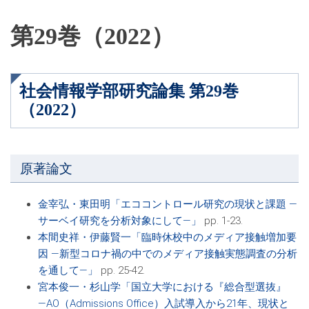
第29巻（2022）
社会情報学部研究論集 第29巻
（2022）
原著論文
金宰弘・東田明「エココントロール研究の現状と課題 ―
サーベイ研究を分析対象にして―」
pp. 1-23.
本間史祥・伊藤賢一「臨時休校中のメディア接触増加要
因 ―新型コロナ禍の中でのメディア接触実態調査の分析
を通して―」
pp. 25-42.
宮本俊一・杉山学「国立大学における『総合型選抜』
―AO（Admissions Office）入試導入から21年、現状と