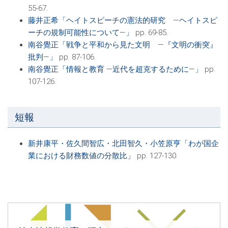
55-67.
藤井正希「ヘイトスピーチの憲法的研究 ―ヘイトスピ
ーチの規制可能性について―」
pp. 69-85.
南谷覺正「戦争と平和から見た文明 ―『文明の衝突』
批判―」
pp. 87-106.
南谷覺正「情報と教育 ―近代を超克するために―」
pp.
107-126.
短報
新井康平・佐久間智広・北田智久・小笠原亨「わが国企
業における財務数値の分散比」
pp. 127-130.