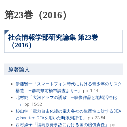
第23巻（2016）
社会情報学部研究論集 第23巻
（2016）
原著論文
伊藤賢一「スマートフォン時代における青少年のリスク
構造 ―群馬県前橋市調査より―」
pp. 1-14.
北村純「大河ドラマの誘致 ―映像作品と地域活性化
―」
pp. 15-32.
杉山学「電力自由化後の電力各社の生産性に対するDEA
とInverted DEAを用いた時系列評価」
pp. 33-54.
西村淑子「福島原発事故における国の賠償責任」
pp.