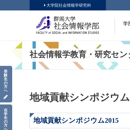
大学院社会情報学研究科
学
社会情報学教育・研究セン
受
験
生
の
方
へ
地域貢献シンポジウム2
在
学
生
地域貢献シンポジウム2015
の
方
へ