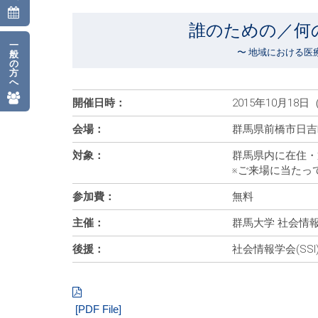
誰のための／何
一
〜 地域における医
般
の
方
へ
開催日時：
2015年10月18日（日
会場：
群馬県前橋市日吉町1
対象：
群馬県内に在住・
※ご来場に当たっ
参加費：
無料
主催：
群馬大学 社会情
後援：
社会情報学会(SS