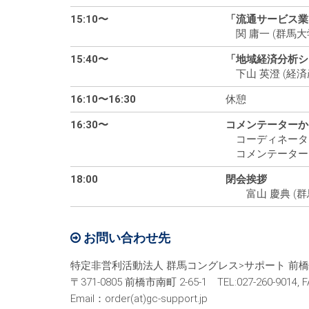
15:10〜
「流通サービス業
関 庸一 (群馬大
15:40〜
「地域経済分析シス
下山 英澄 (経
16:10〜16:30
休憩
16:30〜
コメンテーターか
コーディネーター：
コメンテーター：田
18:00
閉会挨拶
富山 慶典 (群
お問い合わせ先
特定非営利活動法人 群馬コングレス>サポート 前
〒371-0805 前橋市南町 2-65-1 TEL:027-260-9014, FA
Email：order(at)gc-support.jp