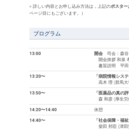
※ 詳しい内容とお申し込み方法は，上記の
ポスター
ページ目にもございます。）
プログラム
13:00
開会
司会：森谷 
開会挨拶 和泉 孝
趣旨説明 平田 知
13:20〜
「病院情報システ
高木 理 (群馬大
13:50〜
「医薬品の真の評
森 和彦 (厚生労
14:20〜14:40
休憩
14:40〜
「社会保障・福祉
柴田 邦臣 (津田