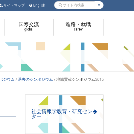
サイトマップ
English
国際交流
進路・就職
global
career
ポジウム
/
過去のシンポジウム
/
地域貢献シンポジウム2015
社会情報学教育・研究セン
ター