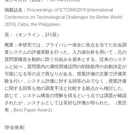
掲載誌名：Proceedings of ICTCBW2019 (International
Conference on Technological Challenges for Better World
2019), Cebu, the Philippines.
頁：（オンライン，計6頁）
概要：本研究では，プライバシー保全に焦点を当てた社会調
査システムの評価実験を行った。入力値分析を用いて，元の
質問票構造を動的に防ぐ仕組みを基本とする。従来のシステ
ムと比べ，質問票内の属性関連設問の削除順序の自動決定が
可能になる等の点で異なりがある。授業評価の文脈で評価実
験を行い，システム評価に対する回答のみでなく，授業評価
に関する回答も他の調査手法と比較する観点から検討した。
総じて，システム構造の理解を得るという点では課題が確認
されたが，システムとしては良好な評価が得られた。（査読
有，Best Paper Award）
[学会発表]