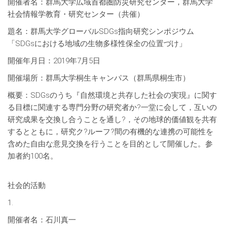
開催者名：群馬大学広域首都圏防災研究センター，群馬大学
社会情報学教育・研究センター（共催）
題名：群馬大学グローバルSDGs指向研究シンポジウム
「SDGsにおける地域の生物多様性保全の位置づけ」
開催年月日：2019年7月5日
開催場所：群馬大学桐生キャンパス（群馬県桐生市）
概要：SDGsのうち『自然環境と共存した社会の実現』に関す
る目標に関連する専門分野の研究者か?一堂に会して，互いの
研究成果を交換し合うことを通し?，その地球的価値観を共有
するとともに，研究ク?ルーフ?間の有機的な連携の可能性を
含めた自由な意見交換を行うことを目的として開催した。参
加者約100名。
社会的活動
1.
開催者名：石川真一