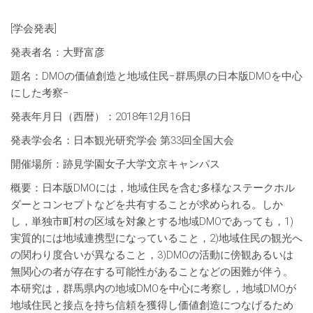
[学会発表]
発表者名：大野富彦
題名：DMOの価値創造と地域住民−群馬県の日本版DMOを中心
にした考察−
発表年月日（西暦）：2018年12月16日
発表学会名：日本観光研究学会 第33回全国大会
開催場所：跡見学園女子大学文京キャンパス
概要：日本版DMOには，地域住民を含む多様なステークホル
ダーとコンセプトなどを共有することが求められる。しか
し，単独市町村の区域を対象とする地域DMOであっても，1)
実質的には地域連携型になっていること，2)地域住民の観光へ
の関わり度合いが異なること，3)DMOの活動に傍観あるいは
無関心の者が存在する可能性があることなどの困難が伴う。
本研究は，群馬県内の地域DMOを中心に考察し，地域DMOが
地域住民と接点を持ち信頼を獲得し価値創造につなげるため