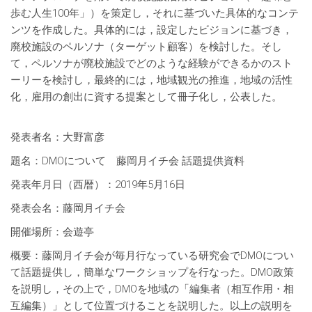
歩む人生100年」）を策定し，それに基づいた具体的なコンテ
ンツを作成した。具体的には，設定したビジョンに基づき，
廃校施設のペルソナ（ターゲット顧客）を検討した。そし
て，ペルソナが廃校施設でどのような経験ができるかのスト
ーリーを検討し，最終的には，地域観光の推進，地域の活性
化，雇用の創出に資する提案として冊子化し，公表した。
発表者名：大野富彦
題名：DMOについて 藤岡月イチ会 話題提供資料
発表年月日（西暦）：2019年5月16日
発表会名：藤岡月イチ会
開催場所：会遊亭
概要：藤岡月イチ会が毎月行なっている研究会でDMOについ
て話題提供し，簡単なワークショップを行なった。DMO政策
を説明し，その上で，DMOを地域の「編集者（相互作用・相
互編集）」として位置づけることを説明した。以上の説明を