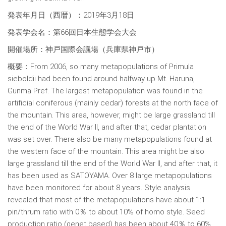
発表年月日（西暦）：2019年3月18日
発表学会名：第66回日本生態学会大会
開催場所：神戸国際会議場（兵庫県神戸市）
概要：From 2006, so many metapopulations of Primula
sieboldii had been found around halfway up Mt. Haruna,
Gunma Pref. The largest metapopulation was found in the
artificial coniferous (mainly cedar) forests at the north face of
the mountain. This area, however, might be large grassland till
the end of the World War II, and after that, cedar plantation
was set over. There also be many metapopulations found at
the western face of the mountain. This area might be also
large grassland till the end of the World War II, and after that, it
has been used as SATOYAMA. Over 8 large metapopulations
have been monitored for about 8 years. Style analysis
revealed that most of the metapopulations have about 1:1
pin/thrum ratio with 0％ to about 10% of homo style. Seed
production ratio (genet based) has been about 40％ to 60%