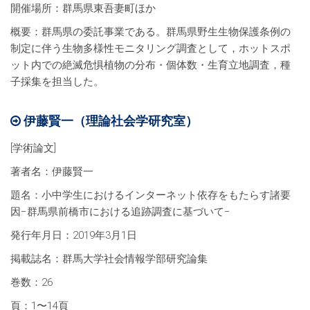
開催場所：群馬県東吾妻町ほか
概要：群馬県の委託事業である。群馬県野生生物保護条例の
制定に伴う生物多様性モニタリング調査として，ホットスポ
ット内での絶滅危惧植物の分布・個体数・生育立地調査，種
子採集を担当した。
伊藤賢一（理論社会学研究室）
[学術論文]
著者名：伊藤賢一
題名：小中学生におけるインターネット依存をもたらす諸要
因−群馬県前橋市における追跡調査に基づいて−
発行年月日：2019年3月1日
掲載誌名：群馬大学社会情報学部研究論集
巻数：26
頁：1〜14頁