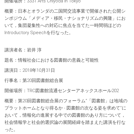
開催場所：3331 Arts Chiyoda in Tokyo
概要：日本とオランダの二国間交流事業で開催された公開シ
ンポジウム「メディア・移民・ナショナリズムの興隆」にお
いて，集団凝集性への対応に焦点を当てた一時間弱ほどの
Introductory Speechを行なった。
講演者名：岩井 淳
題名：情報社会における図書館の意義と可能性
講演日：2018年10月31日
行事名：第20回図書館総合展
開催場所：TRC図書館流通センターアネックスホール202
概要：第20回図書館総合展のフォーラム“「図書館」は地域の
プラットホームとなり得るか - 図書館の次なる姿を求めて”に
おいて，情報化の進展する中での図書館のあり方について，
社会情報学と社会的選択論の展開経緯を踏まえた講演を行な
った。