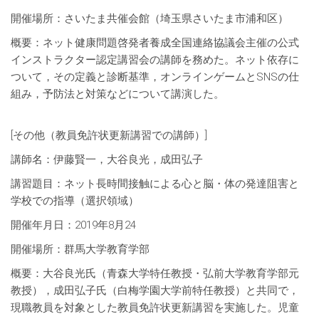
開催場所：さいたま共催会館（埼玉県さいたま市浦和区）
概要：ネット健康問題啓発者養成全国連絡協議会主催の公式
インストラクター認定講習会の講師を務めた。ネット依存に
ついて，その定義と診断基準，オンラインゲームとSNSの仕
組み，予防法と対策などについて講演した。
[その他（教員免許状更新講習での講師）]
講師名：伊藤賢一，大谷良光，成田弘子
講習題目：ネット長時間接触による心と脳・体の発達阻害と
学校での指導（選択領域）
開催年月日：2019年8月24
開催場所：群馬大学教育学部
概要：大谷良光氏（青森大学特任教授・弘前大学教育学部元
教授），成田弘子氏（白梅学園大学前特任教授）と共同で，
現職教員を対象とした教員免許状更新講習を実施した。児童