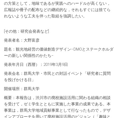
の方策として，地味であるが実践へのハードルが高くない，
広報誌や冊子の配布などの継続的な，それもすぐには捨てら
れないような工夫を伴った取組を強調したい。
[その他：研究会発表など]
発表者名：大野富彦
題名：観光地経営の価値創造デザイン−DMOとステークホルダ
ーの新しい関係性のかたち−
発表年月日（西暦）：2019年3月9日
発表会名：群馬大学・市民との対話イベント「研究者に質問
を投げかける日」
開催場所：群馬大学
概要：本報告は，渋川市の廃校施設活用に関わる組織の相談
を受けて，ゼミ学生とともに実施した事業の成果である。本
事業は，群馬大学地域貢献事業として行なったもので，デザ
インアプローチを用いて廃校施設活用のビジョン（「趣味と