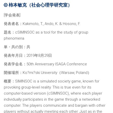
柿本敏克（社会心理学研究室）
[学会発表]
発表者名：Kakimoto, T., Ando, K. & Hosono, F.
題名：cSIMINSOC as a tool for the study of group
phenomena
単・共の別：共
発表年月日：2019年8月29日
発表学会名：50th Anniversary ISAGA Conference
開催場所：Ko?mi?ski University（Warsaw, Poland）
概要：SIMINSOC is a simulated society game, known for
provoking group-level reality. This is true even for its
computer-based version (cSIMINSOC), where each player
individually participates in the game through a networked
computer. The players communicate and bargain with other
players without actually meeting each other. Just as in the