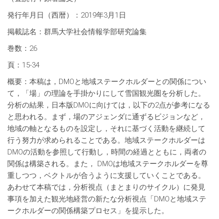
発行年月日（西暦）：2019年3月1日
掲載誌名：群馬大学社会情報学部研究論集
巻数：26
頁：15-34
概要：本稿は，DMOと地域ステークホルダーとの関係につい
て，「場」の理論を手掛かりにして雪国観光圏を分析した。
分析の結果，日本版DMOに向けては，以下の2点が参考になる
と思われる。まず，場のアジェンダに通ずるビジョンなど，
地域の軸となるものを設定し，それに基づく活動を継続して
行う努力が求められることである。地域ステークホルダーは
DMOの活動を参照して行動し，時間の経過とともに，両者の
関係は構築される。また， DMOは地域ステークホルダーを尊
重しつつ，ベクトルが合うように支援していくことである。
あわせて本稿では，分析視点（まとまりのサイクル）に発見
事項を加えた観光地経営の新たな分析視点「DMOと地域ステ
ークホルダーの関係構築プロセス」を提示した。