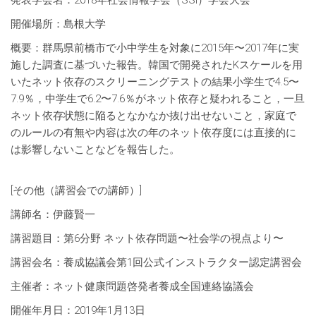
発表学会名：2018年社会情報学会（SSI）学会大会
開催場所：島根大学
概要：群馬県前橋市で小中学生を対象に2015年〜2017年に実
施した調査に基づいた報告。韓国で開発されたKスケールを用
いたネット依存のスクリーニングテストの結果小学生で4.5〜
7.9％，中学生で6.2〜7.6％がネット依存と疑われること，一旦
ネット依存状態に陥るとなかなか抜け出せないこと，家庭で
のルールの有無や内容は次の年のネット依存度には直接的に
は影響しないことなどを報告した。
[その他（講習会での講師）]
講師名：伊藤賢一
講習題目：第6分野 ネット依存問題〜社会学の視点より〜
講習会名：養成協議会第1回公式インストラクター認定講習会
主催者：ネット健康問題啓発者養成全国連絡協議会
開催年月日：2019年1月13日