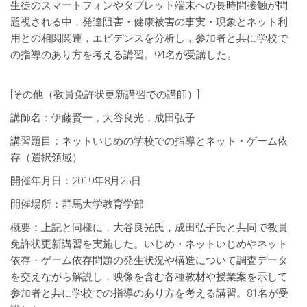
生徒のスマートフォンやタブレット端末への長時間接触が問
題視される中，発達阻害・健康被害の事実・現象とネット利
用との相関関連，エビデンスを分析し，参加者と共に学校で
の指導のあり方を考える講習。94名が受講した。
[その他（教員免許状更新講習での講師）]
講師名：伊藤賢一，大谷良光，成田弘子
講習題目：ネットいじめの学校での指導とネット・ゲーム依
存（選択領域）
開催年月日：2019年8月25日
開催場所：群馬大学教育学部
概要：上記と同様に，大谷良光氏，成田弘子氏と共同で教員
免許状更新講習を実施した。いじめ・ネットいじめやネット
依存・ゲーム依存問題の発生状況や構造について調査データ
を交えながら解説し，映像を含む各種教材や授業案を示して
参加者と共に学校での指導のあり方を考える講習。81名が受