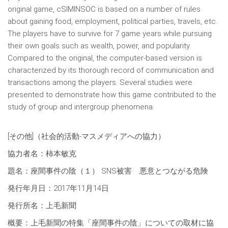
original game, cSIMINSOC is based on a number of rules
about gaining food, employment, political parties, travels, etc.
The players have to survive for 7 game years while pursuing
their own goals such as wealth, power, and popularity.
Compared to the original, the computer-based version is
characterized by its thorough record of communication and
transactions among the players. Several studies were
presented to demonstrate how this game contributed to the
study of group and intergroup phenomena.
[その他]（社会的活動-マスメディアへの協力）
協力者名：柿本敏克
題名：座間事件の陰（１） SNS被害 悪意とつながる危険
発行年月日：2017年11月14日
発行所名：上毛新聞
概要：上毛新聞の特集「座間事件の陰」についての取材に協