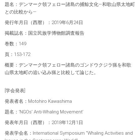
題名：デンマーク領フェロー諸島の捕鯨文化—和歌山県太地町
との比較から—
発行年月日（西暦）：2019年6月24日
掲載誌名：国立民族学博物館調査報告
巻数：149
頁：153-172
概要：デンマーク領フェロー諸島のゴンドウクジラ猟を和歌
山県太地町の追い込み猟と比較して論じた。
[学会発表]
発表者名：Motohiro Kawashima
題名：‘NGOs' Anti-Whaling Movement’
発表年月日（西暦）：2018年12月1日
発表学会名：International Symposium “Whaling Activities and