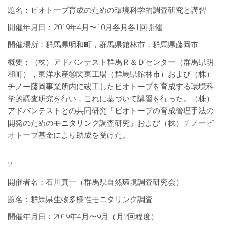
題名：ビオトープ育成のための環境科学的調査研究と講習
開催年月日：2019年4月〜10月各月各1回開催
開催場所：群馬県明和町，群馬県館林市，群馬県藤岡市
概要：（株）アドバンテスト群馬Ｒ＆Ｄセンター（群馬県明
和町），東洋水産⑭関東工場（群馬県館林市）および（株）
チノー藤岡事業所内に竣工したビオトープを育成する環境科
学的調査研究を行い，これに基づいて講習を行った。（株）
アドバンテストとの共同研究「ビオトープの育成管理手法の
開発のためのモニタリング調査研究」および（株）チノービ
オトープ基金により助成を受けた。
2.
開催者名：石川真一（群馬県自然環境調査研究会）
題名：群馬県生物多様性モニタリング調査
開催年月日：2019年4月〜9月（月2回程度）