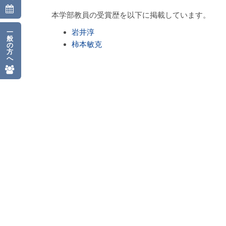
本学部教員の受賞歴を以下に掲載しています。
岩井淳
一
般
柿本敏克
の
方
へ