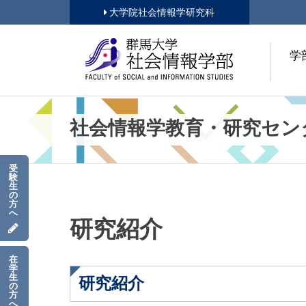
大学院社会情報学研究科
学
社会情報学教育・研究セン
受
験
生
の
方
へ
研究紹介
在
学
生
研究紹介
の
方
へ