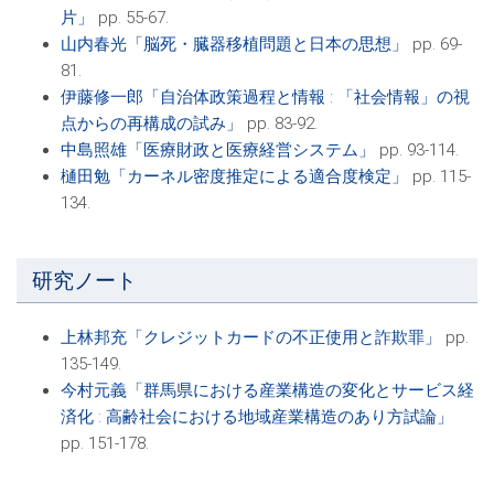
片」
pp. 55-67.
山内春光「脳死・臓器移植問題と日本の思想」
pp. 69-
81.
伊藤修一郎「自治体政策過程と情報 : 「社会情報」の視
点からの再構成の試み」
pp. 83-92.
中島照雄「医療財政と医療経営システム」
pp. 93-114.
樋田勉「カーネル密度推定による適合度検定」
pp. 115-
134.
研究ノート
上林邦充「クレジットカードの不正使用と詐欺罪」
pp.
135-149.
今村元義「群馬県における産業構造の変化とサービス経
済化 : 高齢社会における地域産業構造のあり方試論」
pp. 151-178.