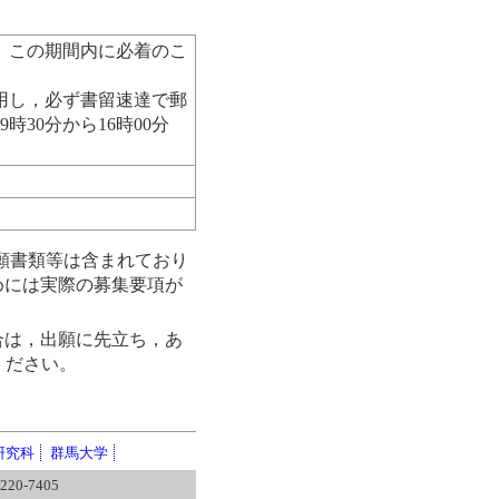
） この期間内に必着のこ
用し，必ず書留速達で郵
時30分から16時00分
願書類等は含まれており
めには実際の募集要項が
合は，出願に先立ち，あ
ください。
研究科
群馬大学
20-7405