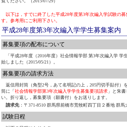
覧ください。（2015/07/29）
以下は，すでに終了した平成28年度第3年次編入学試験の
す。参考用にご利用下さい。
平成28年度第3年次編入学学生募集案内
募集要項の配布について
「平成28年度（2016年度）社会情報学部 第3年次編入学 
始しました（2015/05/21）。
募集要項の請求方法
返信用封筒（角型2号，あて名明記の上，205円切手貼付）
筒に「
社会情報学部第3年次編入学学生募集要項請求
」と朱書
い。折り返し，募集要項（願書付）をお送りします。
請求先
：〒371-8510 群馬県前橋市荒牧町四丁目２番地 
試験日程