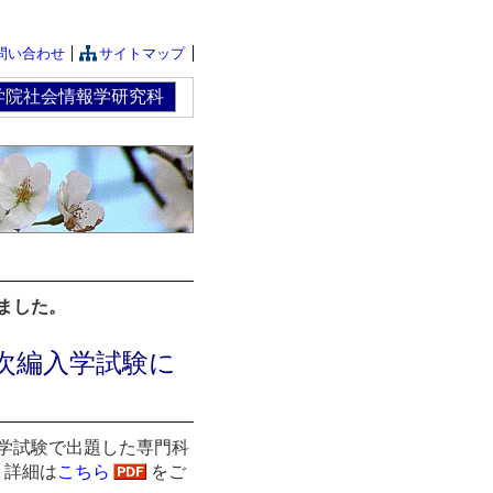
問い合わせ
サイトマップ
学院社会情報学研究科
ました。
次編入学試験に
入学試験で出題した専門科
。詳細は
こちら
をご