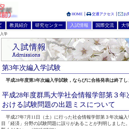
HOME
交通アクセス
お
て
教員紹介
研究センター
入試情報
国際交流
大
編入学
第3年次編入学試験
平成28年度第3年次編入学試験，ならびに合格発表は終了し
平成28年度群馬大学社会情報学部第３年
おける試験問題の出題ミスについて
平成27年7月11日（土）に行った社会情報学部第３年次編
目「経済」分野の試験問題に誤りがあることが判明しました