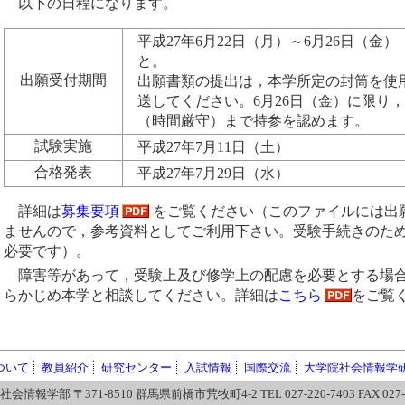
以下の日程になります。
平成27年6月22日（月）～6月26日（金
と。
出願受付期間
出願書類の提出は，本学所定の封筒を使
送してください。6月26日（金）に限り，9
（時間厳守）まで持参を認めます。
試験実施
平成27年7月11日（土）
合格発表
平成27年7月29日（水）
詳細は
募集要項
をご覧ください（このファイルには出
ませんので，参考資料としてご利用下さい。受験手続きのた
必要です）。
障害等があって，受験上及び修学上の配慮を必要とする場
らかじめ本学と相談してください。詳細は
こちら
をご覧
ついて
教員紹介
研究センター
入試情報
国際交流
大学院社会情報学
情報学部 〒371-8510 群馬県前橋市荒牧町4-2 TEL 027-220-7403 FAX 027-2