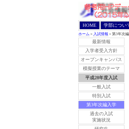
HOME
学部につい
ホーム
＞
入試情報
＞第3年次
最新情報
入学者受入方針
オープンキャンパス
模擬授業のテーマ
平成28年度入試
一般入試
特別入試
第3年次編入学
過去の入試
実施状況
研究生