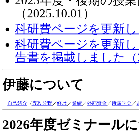
2025年度・後期の授
（2025.10.01）
科研費ページを更新しまし
科研費ページを更新し，2
告書を掲載しました（202
伊藤について
自己紹介
（
専攻分野
／
経歴
／
業績
／
外部資金
／
所属学会
／
2026年度ゼミナール