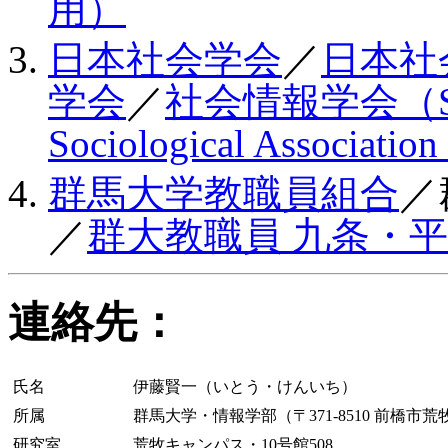
用）
日本社会学会
／
日本社
学会
／
社会情報学会（S
Sociological Association
群馬大学教職員組合
／
／
群大教職員 九条・
連絡先：
氏名
伊藤賢一（いとう・けんいち）
所属
群馬大学・情報学部（〒371-8510 前橋市荒牧
研究室
荒牧キャンパス・10号館508