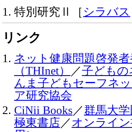
特別研究Ⅱ［
シラバス
リンク
ネット健康問題啓発者
（THInet）
／
子どもの
んま子どもセーフネッ
ア研究協会
CiNii Books
／
群馬大学
極東書店
／
オンライン書